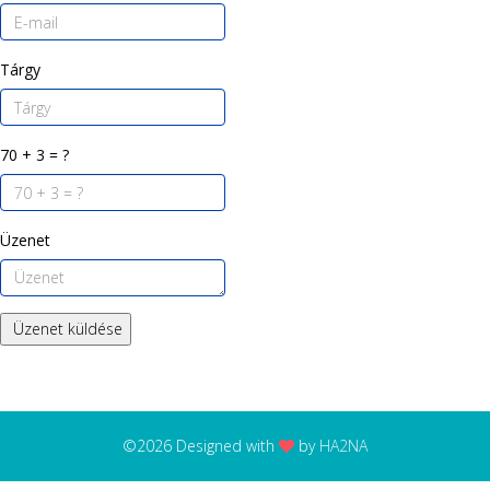
Tárgy
70 + 3 = ?
Üzenet
Üzenet küldése
©2026 Designed with
by
HA2NA